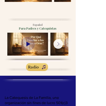
Español
Para Padres y Catequistas
Radio
SOBRE NOSOTROS >
La Catequesis de La Familia, una
organización sin fines de lucro 501(c)3