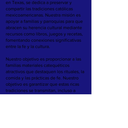
en Texas, se dedica a preservar y
compartir las tradiciones católicas
mexicoamericanas. Nuestra misión es
apoyar a familias y parroquias para que
abracen su herencia cultural mediante
recursos como libros, juegos y recetas,
fomentando conexiones significativas
entre la fe y la cultura.
Nuestro objetivo es proporcionar a las
familias materiales catequéticos
atractivos que destaquen los rituales, la
comida y las prácticas de fe. Nuestro
objetivo es garantizar que estas ricas
tradiciones se transmitan, incluso a
medida que las estructuras familiares y
las comunidades cambian.
Conozca más sobre nuestro trabajo
leyendo
Nuestra Historia.