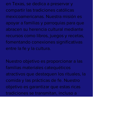
en Texas, se dedica a preservar y
compartir las tradiciones católicas
mexicoamericanas. Nuestra misión es
apoyar a familias y parroquias para que
abracen su herencia cultural mediante
recursos como libros, juegos y recetas,
fomentando conexiones significativas
entre la fe y la cultura.
Nuestro objetivo es proporcionar a las
familias materiales catequéticos
atractivos que destaquen los rituales, la
comida y las prácticas de fe. Nuestro
objetivo es garantizar que estas ricas
tradiciones se transmitan, incluso a
medida que las estructuras familiares y
las comunidades cambian.
Conozca más sobre nuestro trabajo
leyendo
Nuestra Historia.