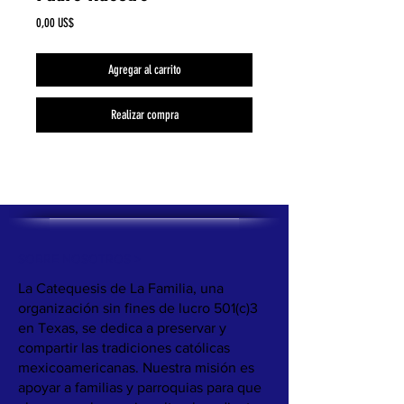
Precio
0,00 US$
Agregar al carrito
Realizar compra
SOBRE NOSOTROS >
La Catequesis de La Familia, una
organización sin fines de lucro 501(c)3
en Texas, se dedica a preservar y
compartir las tradiciones católicas
mexicoamericanas. Nuestra misión es
apoyar a familias y parroquias para que