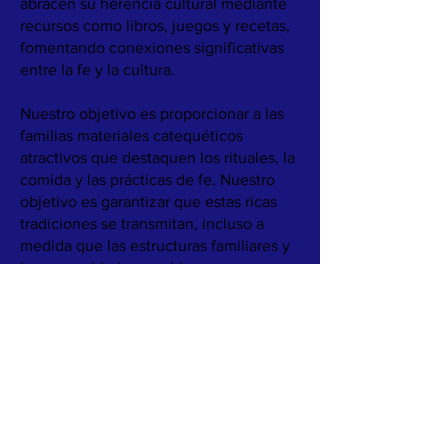
abracen su herencia cultural mediante
recursos como libros, juegos y recetas,
fomentando conexiones significativas
entre la fe y la cultura.
Nuestro objetivo es proporcionar a las
familias materiales catequéticos
atractivos que destaquen los rituales, la
comida y las prácticas de fe. Nuestro
objetivo es garantizar que estas ricas
tradiciones se transmitan, incluso a
medida que las estructuras familiares y
las comunidades cambian.
Conozca más sobre nuestro trabajo
leyendo
Nuestra Historia.
TÉRMINOS Y CONDICIONES
POLÍTICA DE PRIVACIDAD
DECLARACIÓN DE ACCESIBILIDAD
POLÍTICA DE REEMBOLSOS