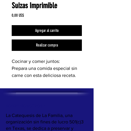
Suizas Imprimible
Precio
0,00 US$
Agregar al carrito
Realizar compra
Cocinar y comer juntos:
Prepara una comida especial sin
carne con esta deliciosa receta.
SOBRE NOSOTROS >
La Catequesis de La Familia, una
organización sin fines de lucro 501(c)3
en Texas, se dedica a preservar y