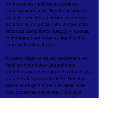
compartir las tradiciones católicas
mexicoamericanas. Nuestra misión es
apoyar a familias y parroquias para que
abracen su herencia cultural mediante
recursos como libros, juegos y recetas,
fomentando conexiones significativas
entre la fe y la cultura.
Nuestro objetivo es proporcionar a las
familias materiales catequéticos
atractivos que destaquen los rituales, la
comida y las prácticas de fe. Nuestro
objetivo es garantizar que estas ricas
tradiciones se transmitan, incluso a
medida que las estructuras familiares y
las comunidades cambian.
Conozca más sobre nuestro trabajo
leyendo
Nuestra Historia.
TÉRMINOS Y CONDICIONES