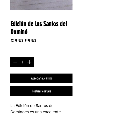
Edición de los Santos del
Dominó
Precio
Precio
 12,99 US$ 
9,99 US$
de
oferta
Cantidad
*
Agregar al carrito
Realizar compra
La Edición de Santos de
Dominoes es una excelente