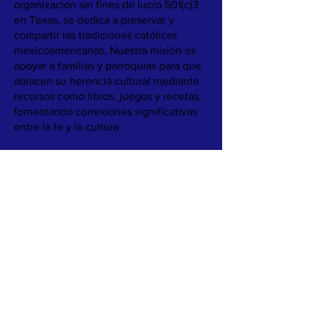
organización sin fines de lucro 501(c)3
en Texas, se dedica a preservar y
compartir las tradiciones católicas
mexicoamericanas. Nuestra misión es
apoyar a familias y parroquias para que
abracen su herencia cultural mediante
recursos como libros, juegos y recetas,
fomentando conexiones significativas
entre la fe y la cultura.
Nuestro objetivo es proporcionar a las
familias materiales catequéticos
atractivos que destaquen los rituales, la
comida y las prácticas de fe. Nuestro
objetivo es garantizar que estas ricas
tradiciones se transmitan, incluso a
medida que las estructuras familiares y
las comunidades cambian.
Conozca más sobre nuestro trabajo
leyendo
Nuestra Historia.