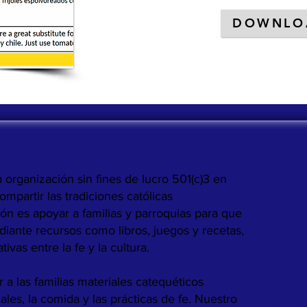
DOWNLO
 organización sin fines de lucro 501(c)3 en
mpartir las tradiciones católicas
n es apoyar a familias y parroquias para que
diante recursos como libros, juegos y recetas,
vas entre la fe y la cultura.
 a las familias materiales catequéticos
TÉRMIN
ales, la comida y las prácticas de fe. Nuestro