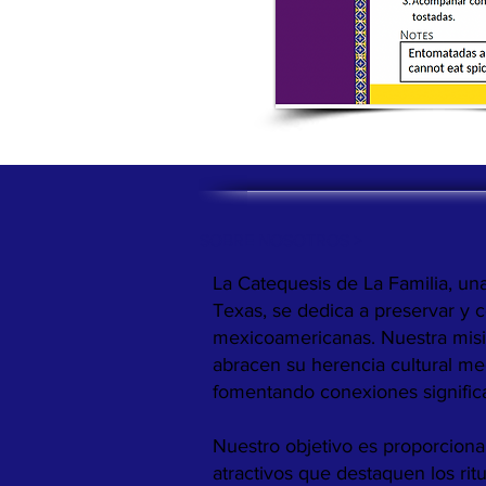
SOBRE NOSOTROS >
La Catequesis de La Familia, una
Texas, se dedica a preservar y co
mexicoamericanas. Nuestra misió
abracen su herencia cultural me
fomentando conexiones significati
Nuestro objetivo es proporcionar
atractivos que destaquen los ritu