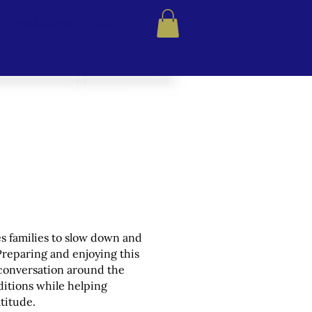
Tradiciones
More
es families to slow down and
Preparing and enjoying this
 conversation around the
ditions while helping
titude.