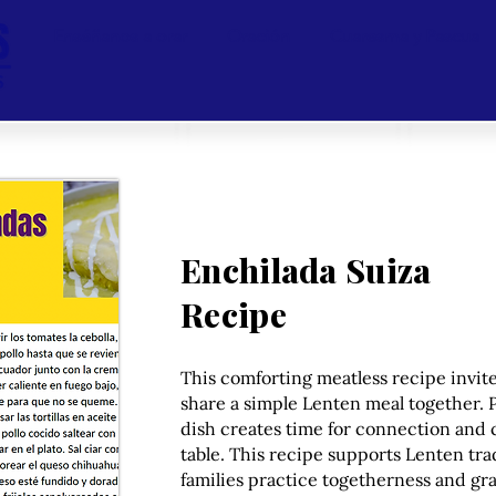
Enséñanos a orar
Oración
Cuaresma y Pascua
Enchilada Suiza
Recipe
This comforting meatless recipe invit
share a simple Lenten meal together. 
dish creates time for connection and
table. This recipe supports Lenten tra
families practice togetherness and gra